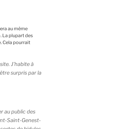
estera au même
. La plupart des
. Cela pourrait
ite. J’habite à
être surpris par la
r au public des
ont-Saint-Genest-
sortes de bidules