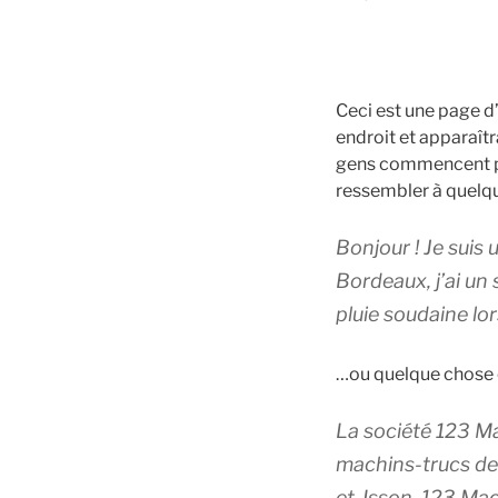
Ceci est une page d’
endroit et apparaîtr
gens commencent par
ressembler à quelq
Bonjour ! Je suis 
Bordeaux, j’ai un 
pluie soudaine lor
…ou quelque chose 
La société 123 Ma
machins-trucs de
et-Isson, 123 Mac