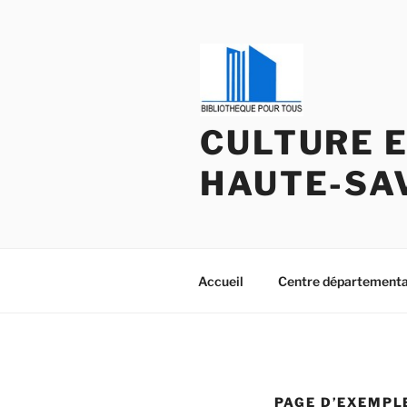
Aller
au
contenu
principal
CULTURE E
HAUTE-SAV
Accueil
Centre départementa
PAGE D’EXEMPL