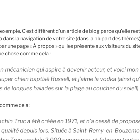
exemple. C’est différent d’un article de blog parce qu’elle r
a dans la navigation de votre site (dans la plupart des thèmes)
 une page « À propos » qui les présente aux visiteurs du site
ue chose comme cela :
un mécanicien qui aspire à devenir acteur, et voici mon s
super chien baptisé Russell, et j’aime la vodka (ainsi qu’
s de longues balades sur la plage au coucher du soleil).
comme cela :
chin Truc a été créée en 1971, et n’a cessé de propose
 qualité depuis lors. Située à Saint-Remy-en-Bouzem
hin Truc emploie 2 000 personnes, et fabrique toutes 