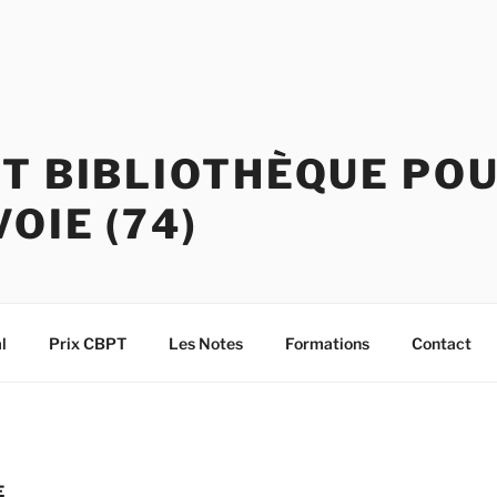
T BIBLIOTHÈQUE PO
OIE (74)
l
Prix CBPT
Les Notes
Formations
Contact
E